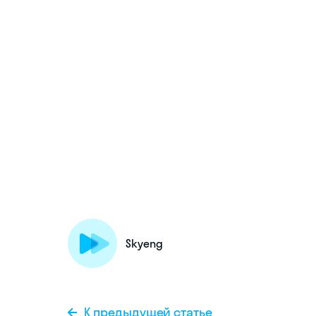
Skyeng
К предыдущей статье