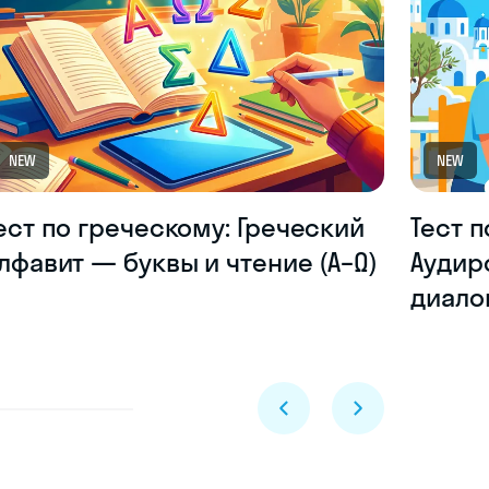
NEW
NEW
ест по греческому: Греческий
Тест п
лфавит — буквы и чтение (Α–Ω)
Аудир
диало
Skyeng Chat
online