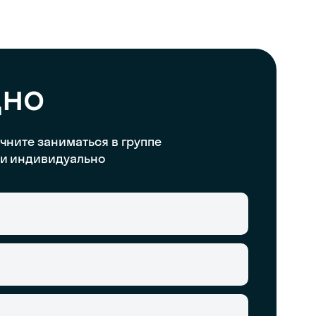
дно
чните заниматься в группе
и индивидуально