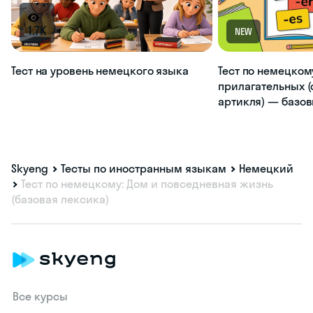
1.7K
NEW
Тест на уровень немецкого языка
Тест по немецком
прилагательных (
артикля) — базо
Skyeng
Тесты по иностранным языкам
Немецкий
Тест по немецкому: Дом и повседневная жизнь
(базовая лексика)
Все курсы