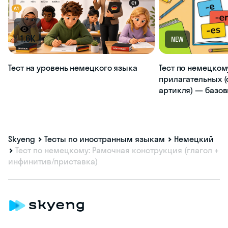
1.6K
NEW
Тест на уровень немецкого языка
Тест по немецком
прилагательных (
артикля) — базо
Skyeng
Тесты по иностранным языкам
Немецкий
Тест по немецкому: Рамочная конструкция (глагол +
инфинитив/приставка)