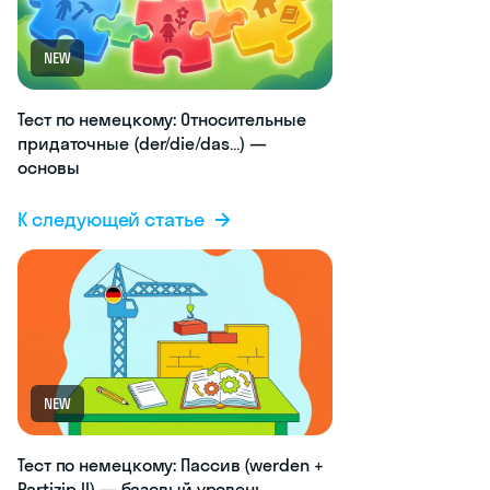
NEW
Тест по немецкому: Относительные
придаточные (der/die/das…) —
основы
К следующей статье
NEW
Тест по немецкому: Пассив (werden +
Partizip II) — базовый уровень