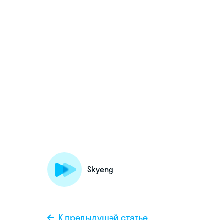
Skyeng
К предыдущей статье