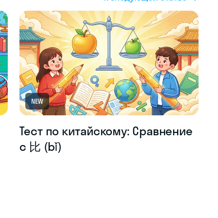
NEW
Тест по китайскому: Сравнение
с 比 (bǐ)