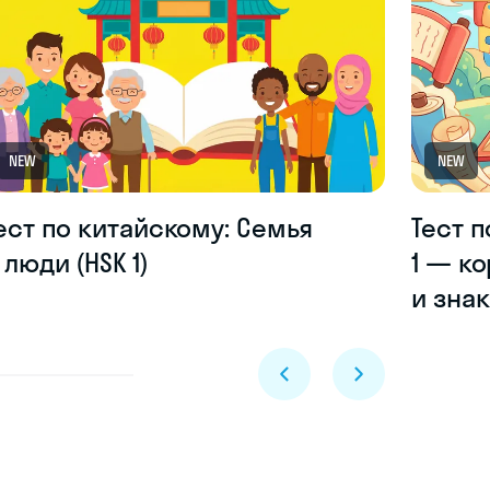
NEW
NEW
ест по китайскому: Семья
Тест п
 люди (HSK 1)
1 — к
и зна
Skyeng Chat
online