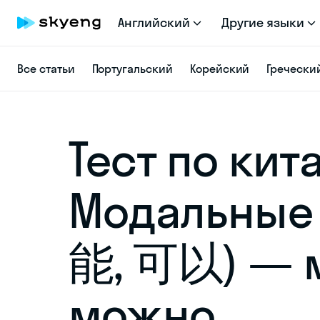
Английский
Другие языки
Все статьи
Португальский
Корейский
Гречески
Тест по кит
Модальные 
能, 可以) — 
можно