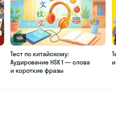
NEW
Тест по китайскому:
Т
Аудирование HSK 1 — слова
и
и короткие фразы