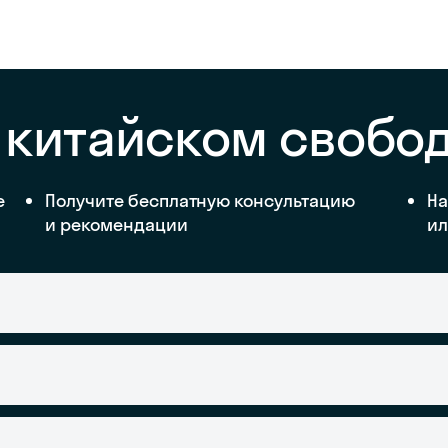
 китайском свобо
е
Получите бесплатную консультацию
На
и рекомендации
ил