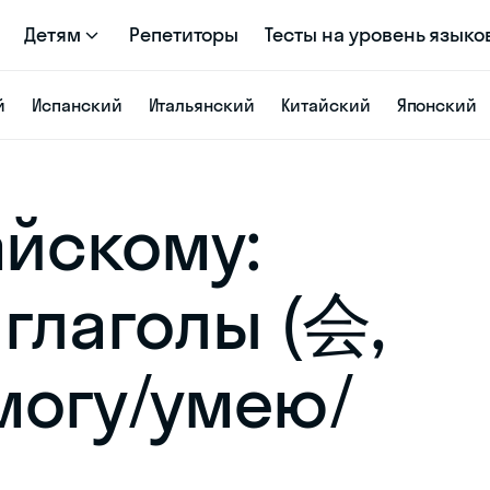
Детям
Репетиторы
Тесты на уровень языко
й
Испанский
Итальянский
Китайский
Японский
айскому:
глаголы (会,
могу/умею/