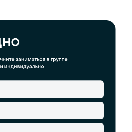
дно
чните заниматься в группе
и индивидуально