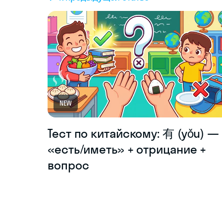
NEW
Тест по китайскому: 有 (yǒu) —
«есть/иметь» + отрицание +
вопрос