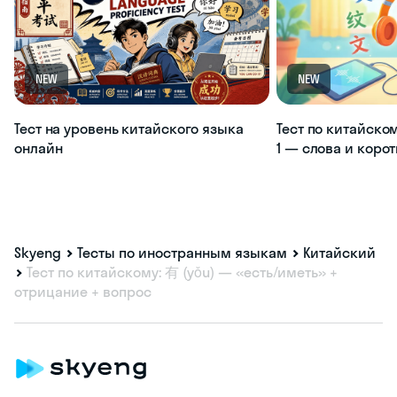
NEW
NEW
Тест на уровень китайского языка
Тест по китайско
онлайн
1 — слова и коро
Skyeng
Тесты по иностранным языкам
Китайский
Тест по китайскому: 有 (yǒu) — «есть/иметь» +
отрицание + вопрос