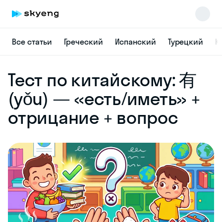
Все статьи
Греческий
Испанский
Турецкий
К
Skyeng Chat
Тест по китайскому: 有
online
(yǒu) — «есть/иметь» +
отрицание + вопрос