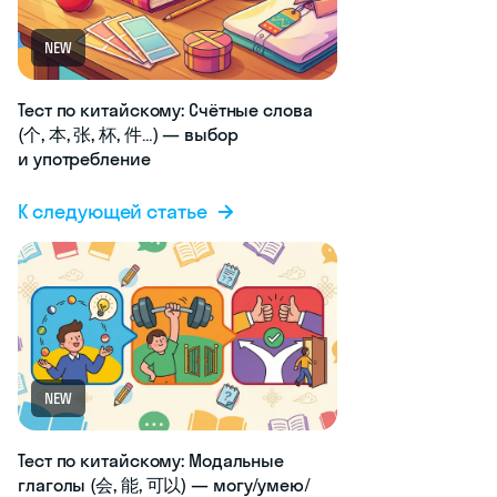
NEW
Тест по китайскому: Счётные слова
(个, 本, 张, 杯, 件…) — выбор
и употребление
К следующей статье
NEW
Тест по китайскому: Модальные
глаголы (会, 能, 可以) — могу/умею/