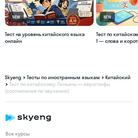
NEW
NEW
Тест на уровень китайского языка
Тест по китайско
онлайн
1 — слова и коро
Skyeng
Тесты по иностранным языкам
Китайский
Тест по китайскому: Пиньинь ↔ иероглифы
(соотнесение по звучанию)
Все курсы