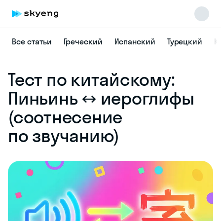
Все статьи
Греческий
Испанский
Турецкий
К
Skyeng Chat
Тест по китайскому:
online
Пиньинь ↔ иероглифы
(соотнесение
по звучанию)