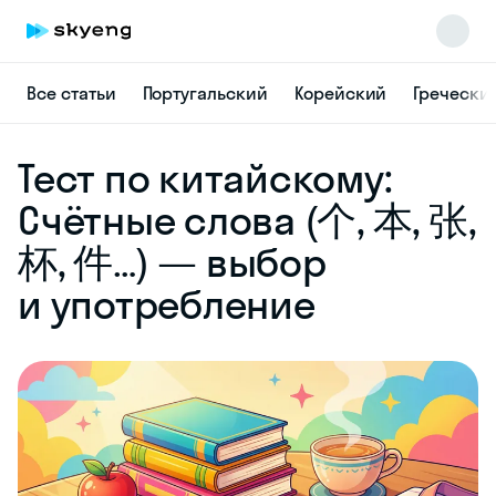
Все статьи
Португальский
Корейский
Гречески
Skyeng Chat
Тест по китайскому:
online
Счётные слова (个, 本, 张,
杯, 件…) — выбор
и употребление