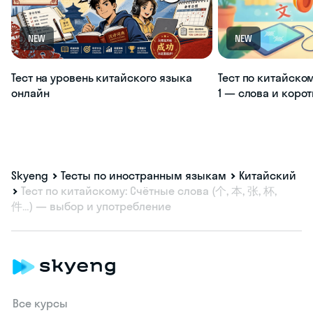
NEW
NEW
Тест на уровень китайского языка
Тест по китайско
онлайн
1 — слова и коро
Skyeng
Тесты по иностранным языкам
Китайский
Тест по китайскому: Счётные слова (个, 本, 张, 杯,
件…) — выбор и употребление
Все курсы