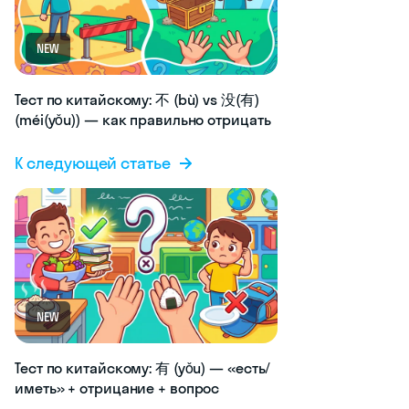
NEW
Тест по китайскому: 不 (bù) vs 没(有)
(méi(yǒu)) — как правильно отрицать
К следующей статье
NEW
Тест по китайскому: 有 (yǒu) — «есть/
иметь» + отрицание + вопрос