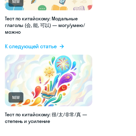
NEW
Тест по китайскому: Модальные
глаголы (会, 能, 可以) — могу/умею/
можно
К следующей статье
NEW
Тест по китайскому: 很/太/非常/真 —
степень и усиление