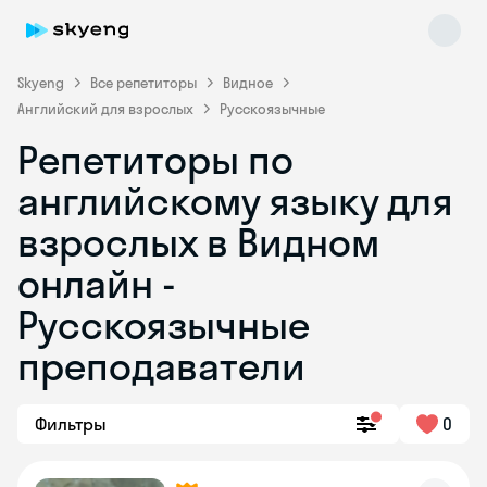
Skyeng
Все репетиторы
Видное
Английский для взрослых
Русскоязычные
Репетиторы по
английскому языку для
взрослых в Видном
онлайн -
Skyeng Chat
online
Русскоязычные
преподаватели
Фильтры
0