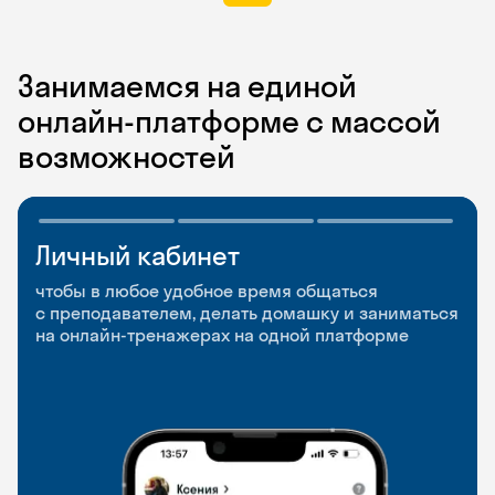
Занимаемся на единой
онлайн-платформе с массой
возможностей
Личный кабинет
Мобильное
Разговорные клубы
приложение
и Talks
чтобы в любое удобное время общаться
с преподавателем, делать домашку и заниматься
чтобы заниматься и изучать новые слова где
Групповые занятия для разговорной практики
на онлайн-тренажерах на одной платформе
и когда удобно
и индивидуальные встречи с преподавателями
со всего мира, чтобы общаться на английском
свободно