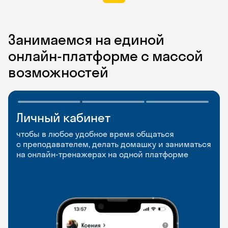
Занимаемся на единой
онлайн-платформе с массой
возможностей
Личный кабинет
Мобильное
Разговорные клубы
приложение
и Talks
чтобы в любое удобное время общаться
с преподавателем, делать домашку и заниматься
чтобы заниматься и изучать новые слова где
Групповые занятия для разговорной практики
на онлайн-тренажерах на одной платформе
и когда удобно
и индивидуальные встречи с преподавателями
со всего мира, чтобы общаться на английском
свободно