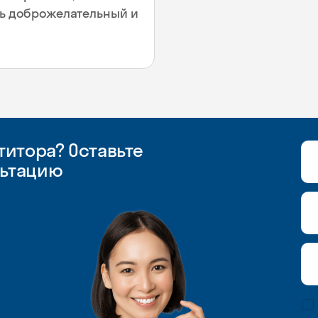
нь доброжелательный и
итора? Оставьте
льтацию