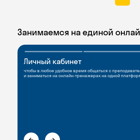
Занимаемся на единой онла
Личный кабинет
Мобильное
Разговорные клубы
приложение
и Talks
чтобы в любое удобное время общаться с преподавате
и заниматься на онлайн-тренажерах на одной платфор
чтобы заниматься и изучать новые слова где и когда у
Групповые занятия для разговорной практики и индив
с преподавателями со всего мира, чтобы общаться на