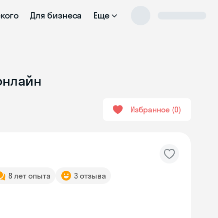
ского
Для бизнеса
Еще
 онлайн
Избранное
0
8 лет опыта
3 отзыва