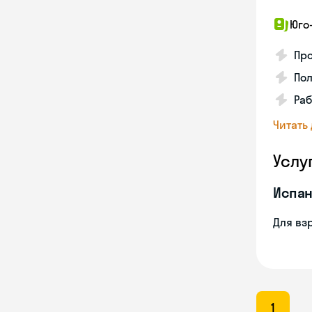
Юго
Про
Пол
Раб
Читать
Услу
Испан
Для вз
1