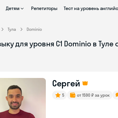
Детям
Репетиторы
Тест на уровень англий
Тула
Dominio
ыку для уровня С1 Dominio в Туле
Сергей
5
от 1590 ₽ за урок