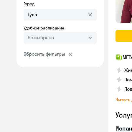
Город
Удобное расписание
Не выбрано
Сбросить фильтры
МГТ
Жил
Пом
По
Читать
Услу
Испан