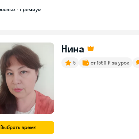
рослых - премиум
Нина
5
от 1590 ₽ за урок
Выбрать время