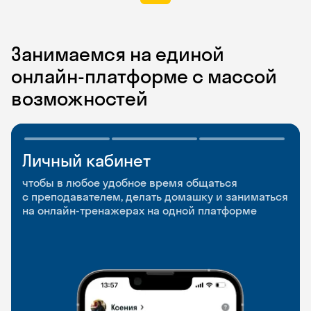
Занимаемся на единой
онлайн-платформе с массой
возможностей
Личный кабинет
Мобильное
Разговорные клубы
приложение
и Talks
чтобы в любое удобное время общаться
с преподавателем, делать домашку и заниматься
чтобы заниматься и изучать новые слова где
Групповые занятия для разговорной практики
на онлайн-тренажерах на одной платформе
и когда удобно
и индивидуальные встречи с преподавателями
со всего мира, чтобы общаться на английском
свободно