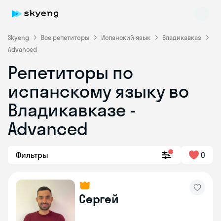
Skyeng
Все репетиторы
Испанский язык
Владикавказ
Advanced
Репетиторы по
Skyeng Chat
испанскому языку во
online
Владикавказе -
Advanced
Фильтры
0
Сергей