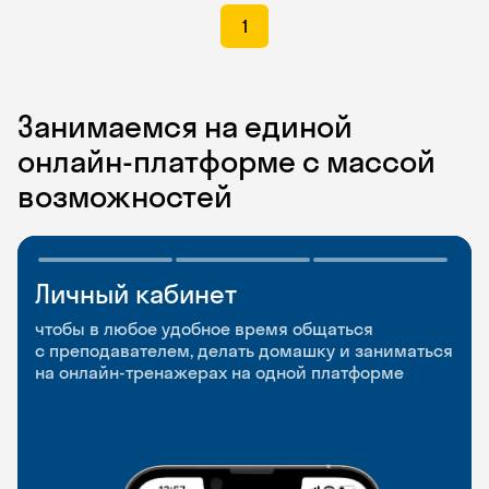
1
Занимаемся на единой
онлайн-платформе с массой
возможностей
Личный кабинет
Мобильное
Разговорные клубы
приложение
и Talks
чтобы в любое удобное время общаться
с преподавателем, делать домашку и заниматься
чтобы заниматься и изучать новые слова где
Групповые занятия для разговорной практики
на онлайн-тренажерах на одной платформе
и когда удобно
и индивидуальные встречи с преподавателями
со всего мира, чтобы общаться на английском
свободно