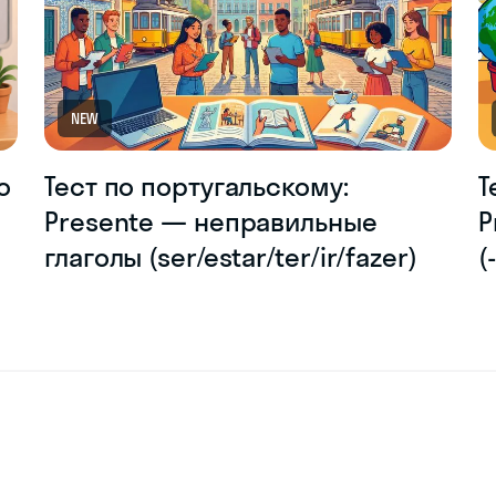
NEW
о
Тест по португальскому:
Т
Presente — неправильные
P
глаголы (ser/estar/ter/ir/fazer)
(