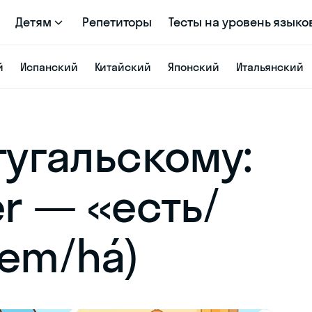
Детям
Репетиторы
Тесты на уровень языко
й
Испанский
Китайский
Японский
Итальянский
тугальскому:
er — «есть/
tem/há)