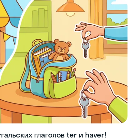
альских глаголов ter и haver!