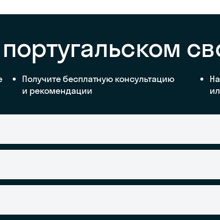
 португальском с
е
Получите бесплатную консультацию
На
и рекомендации
ил