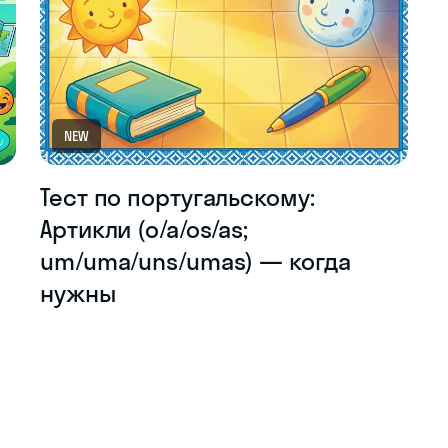
NEW
Тест по португальскому:
а
Артикли (o/a/os/as;
um/uma/uns/umas) — когда
нужны