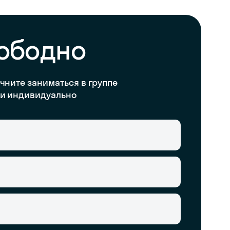
вободно
чните заниматься в группе
и индивидуально