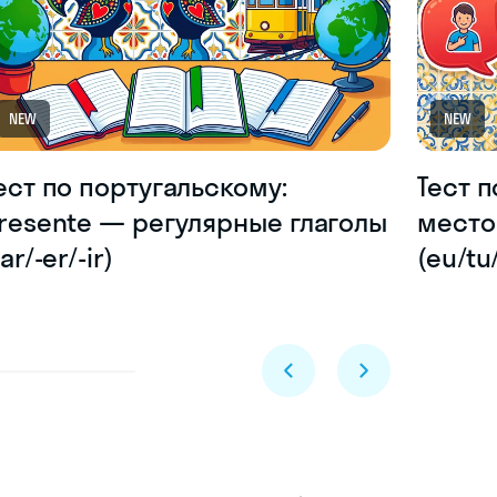
NEW
NEW
ест по португальскому:
Тест 
resente — регулярные глаголы
место
-ar/-er/-ir)
(eu/tu
Skyeng Chat
online