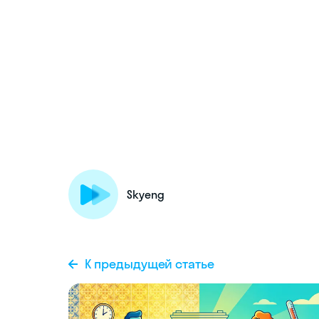
Skyeng
К предыдущей статье