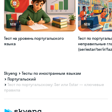
NEW
NEW
Тест на уровень португальского
Тест по португаль
языка
неправильные гл
(ser/estar/ter/ir/fa
Skyeng
Тесты по иностранным языкам
Португальский
Тест по португальскому: Ser или Estar — ключевые
правила