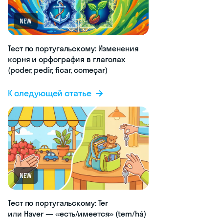
NEW
Тест по португальскому: Изменения
корня и орфография в глаголах
(poder, pedir, ficar, começar)
К следующей статье
NEW
Тест по португальскому: Ter
или Haver — «есть/имеется» (tem/há)