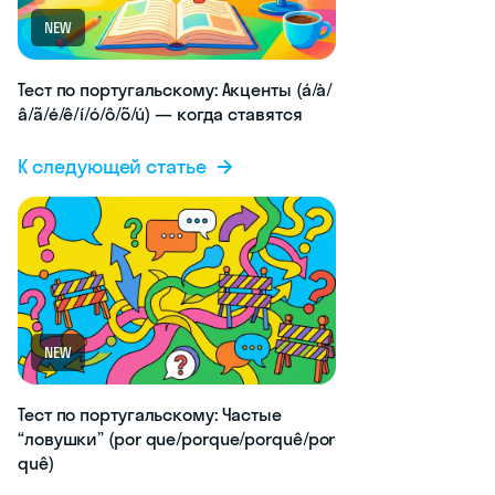
NEW
Тест по португальскому: Акценты (á/à/
â/ã/é/ê/í/ó/ô/õ/ú) — когда ставятся
К следующей статье
NEW
Тест по португальскому: Частые
“ловушки” (por que/porque/porquê/por
quê)