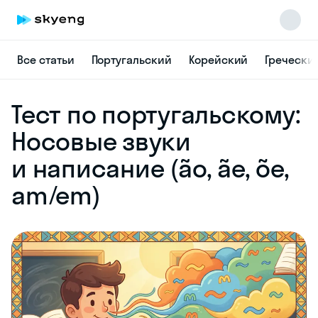
Все статьи
Португальский
Корейский
Гречески
Skyeng Chat
Тест по португальскому:
online
Носовые звуки
и написание (ão, ãe, õe,
am/em)