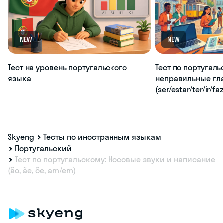
NEW
NEW
Тест на уровень португальского
Тест по португаль
языка
неправильные гл
(ser/estar/ter/ir/fa
Skyeng
Тесты по иностранным языкам
Португальский
Тест по португальскому: Носовые звуки и написание
(ão, ãe, õe, am/em)