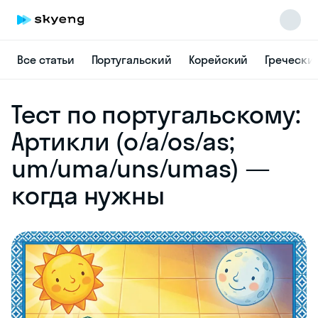
Все статьи
Португальский
Корейский
Гречески
Skyeng Chat
Тест по португальскому:
online
Артикли (o/a/os/as;
um/uma/uns/umas) —
когда нужны