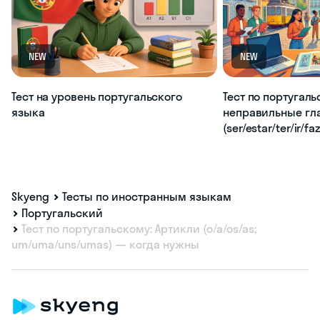
NEW
NEW
Тест на уровень португальского
Тест по португаль
языка
неправильные гл
(ser/estar/ter/ir/fa
Skyeng
Тесты по иностранным языкам
Португальский
Тест по португальскому: Артикли (o/a/os/as;
um/uma/uns/umas) — когда нужны