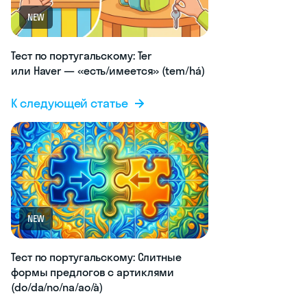
NEW
Тест по португальскому: Ter
или Haver — «есть/имеется» (tem/há)
К следующей статье
NEW
Тест по португальскому: Слитные
формы предлогов с артиклями
(do/da/no/na/ao/à)