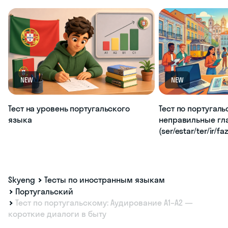
NEW
NEW
Тест на уровень португальского
Тест по португаль
языка
неправильные гл
(ser/estar/ter/ir/fa
Skyeng
Тесты по иностранным языкам
Португальский
Тест по португальскому: Аудирование A1–A2 —
короткие диалоги в быту