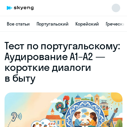
Все статьи
Португальский
Корейский
Гречески
Skyeng Chat
Тест по португальскому:
online
Аудирование A1–A2 —
короткие диалоги
в быту