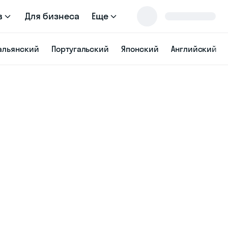
в
Для бизнеса
Еще
альянский
Португальский
Японский
Английский