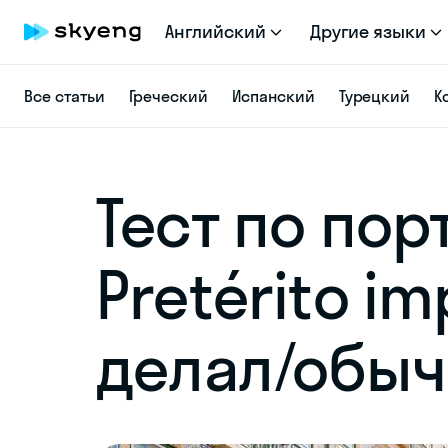
Английский
Другие языки
Все статьи
Греческий
Испанский
Турецкий
К
Тест по пор
Pretérito im
делал/обыч