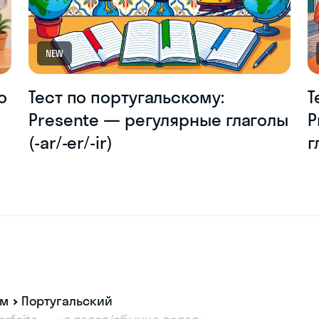
NEW
о
Тест по португальскому:
Т
Presente — регулярные глаголы
P
(-ar/-er/-ir)
г
ам
Португальский