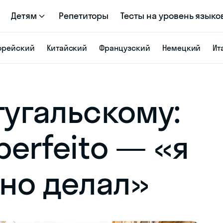
Детям
Репетиторы
Тесты на уровень языко
орейский
Китайский
Французский
Немецкий
Ит
тугальскому:
perfeito — «я
но делал»