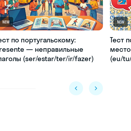
NEW
NEW
ест по португальскому:
Тест 
resente — неправильные
место
лаголы (ser/estar/ter/ir/fazer)
(eu/tu
Skyeng Chat
online