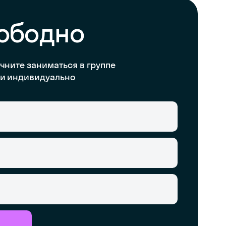
вободно
чните заниматься в группе
и индивидуально