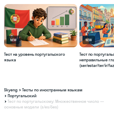
NEW
NEW
Тест на уровень португальского
Тест по португаль
языка
неправильные гл
(ser/estar/ter/ir/fa
Skyeng
Тесты по иностранным языкам
Португальский
Тест по португальскому: Множественное число —
основные модели (s/es/ões)