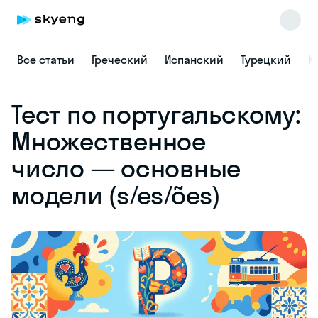
Все статьи
Греческий
Испанский
Турецкий
К
Skyeng Chat
Тест по португальскому:
online
Множественное
число — основные
модели (s/es/ões)