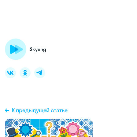
Skyeng
К предыдущей статье