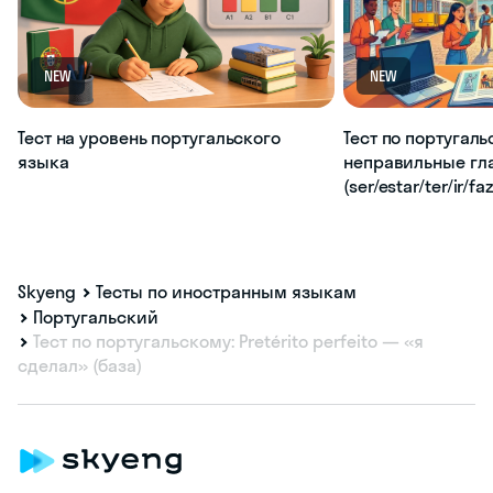
NEW
NEW
Тест на уровень португальского
Тест по португаль
языка
неправильные гл
(ser/estar/ter/ir/fa
Skyeng
Тесты по иностранным языкам
Португальский
Тест по португальскому: Pretérito perfeito — «я
сделал» (база)