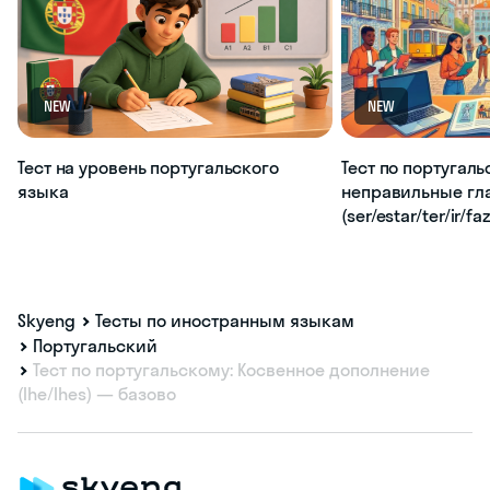
NEW
NEW
Тест на уровень португальского
Тест по португаль
языка
неправильные гл
(ser/estar/ter/ir/fa
Skyeng
Тесты по иностранным языкам
Португальский
Тест по португальскому: Косвенное дополнение
(lhe/lhes) — базово