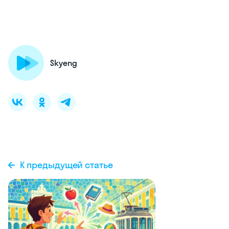
Skyeng
К предыдущей статье