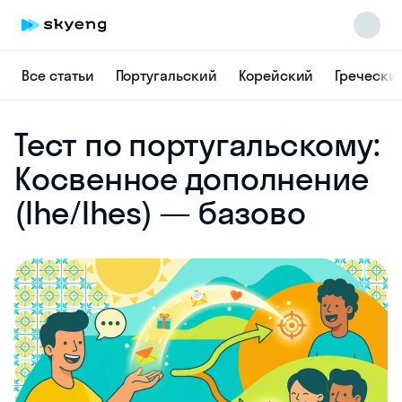
Все статьи
Португальский
Корейский
Гречески
Skyeng Chat
Тест по португальскому:
online
Косвенное дополнение
(lhe/lhes) — базово