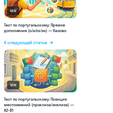
NEW
Тест по португальскому: Прямое
дополнение (o/a/os/as) — базово
К следующей статье
NEW
Тест по португальскому: Позиция
местоимений (проклиза/энклиза) —
A2–B1