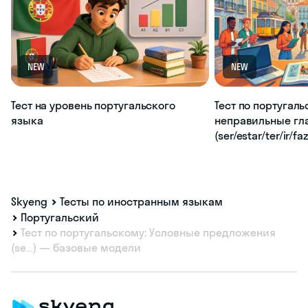
NEW
NEW
Тест на уровень португальского
Тест по португаль
языка
неправильные гл
(ser/estar/ter/ir/fa
Skyeng
Тесты по иностранным языкам
Португальский
Тест по португальскому: Условные предложения
(se…) — базовые модели