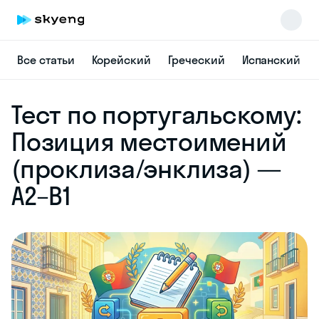
Все статьи
Корейский
Греческий
Испанский
Skyeng Chat
Тест по португальскому:
online
Позиция местоимений
(проклиза/энклиза) —
A2–B1