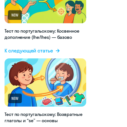
NEW
Тест по португальскому: Косвенное
дополнение (lhe/lhes) — базово
К следующей статье
NEW
Тест по португальскому: Возвратные
глаголы и “se” — основы