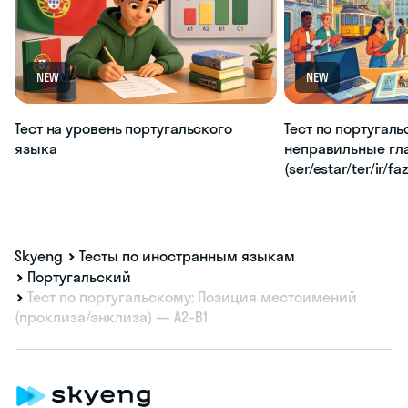
NEW
NEW
Тест на уровень португальского
Тест по португаль
языка
неправильные гл
(ser/estar/ter/ir/fa
Skyeng
Тесты по иностранным языкам
Португальский
Тест по португальскому: Позиция местоимений
(проклиза/энклиза) — A2–B1