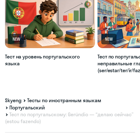
NEW
NEW
Тест на уровень португальского
Тест по португаль
языка
неправильные гл
(ser/estar/ter/ir/fa
Skyeng
Тесты по иностранным языкам
Португальский
Тест по португальскому: Gerúndio — “делаю сейчас”
(estou fazendo)