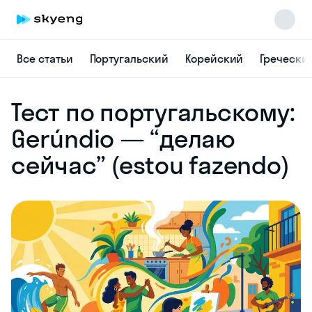
Все статьи
Португальский
Корейский
Гречески
Skyeng Chat
Тест по португальскому:
online
Gerúndio — “делаю
сейчас” (estou fazendo)