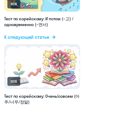
NEW
Тест по корейскому: И потом (~고) /
одновременно (~면서)
К следующей статье
NEW
Тест по корейскому: Очень/совсем (아
주/너무/정말)