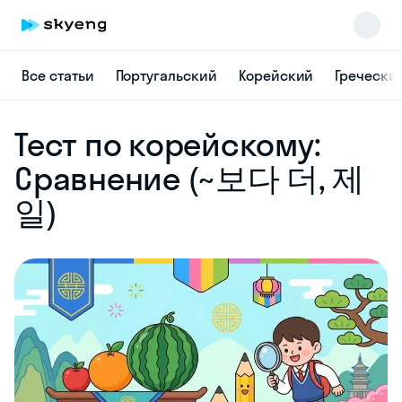
Все статьи
Португальский
Корейский
Гречески
Skyeng Chat
Тест по корейскому:
online
Сравнение (~보다 더, 제
일)