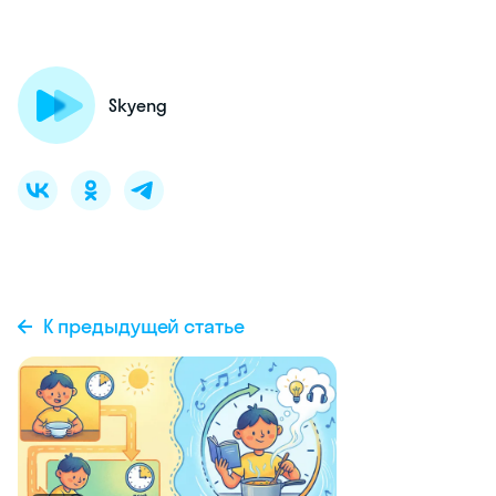
Skyeng
К предыдущей статье