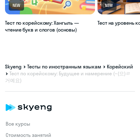
NEW
NEW
Тест по корейскому: Хангыль —
Тест на уровень 
чтение букв и слогов (основы)
Skyeng
Тесты по иностранным языкам
Корейский
Тест по корейскому: Будущее и намерение (~(으)ㄹ
거예요)
Все курсы
Стоимость занятий