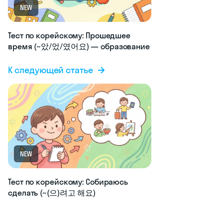
NEW
Тест по корейскому: Прошедшее
время (~았/었/였어요) — образование
К следующей статье
NEW
Тест по корейскому: Собираюсь
сделать (~(으)려고 해요)