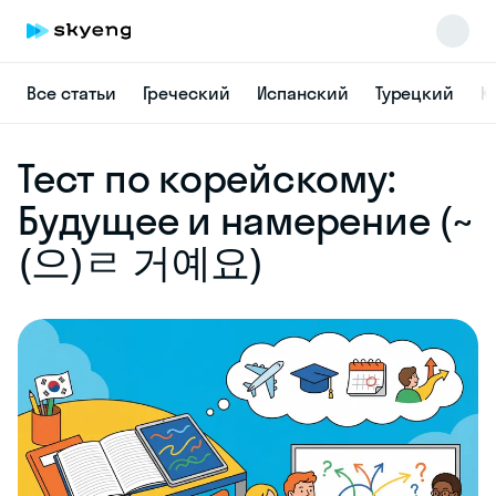
Все статьи
Греческий
Испанский
Турецкий
К
Skyeng Chat
Тест по корейскому:
online
Будущее и намерение (~
(으)ㄹ 거예요)