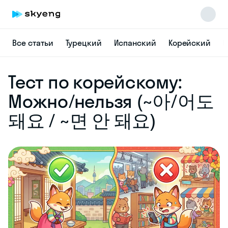
Все статьи
Турецкий
Испанский
Корейский
Н
Skyeng Chat
Тест по корейскому:
online
Можно/нельзя (~아/어도
돼요 / ~면 안 돼요)