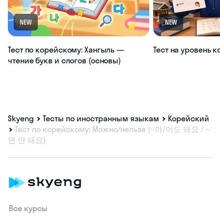
NEW
NEW
Тест по корейскому: Хангыль —
Тест на уровень 
чтение букв и слогов (основы)
Skyeng
Тесты по иностранным языкам
Корейский
Тест по корейскому: Можно/нельзя (~아/어도 돼요 / ~
면 안 돼요)
Все курсы