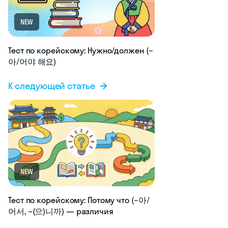
NEW
Тест по корейскому: Нужно/должен (~
아/어야 해요)
К следующей статье
NEW
Тест по корейскому: Потому что (~아/
어서, ~(으)니까) — различия