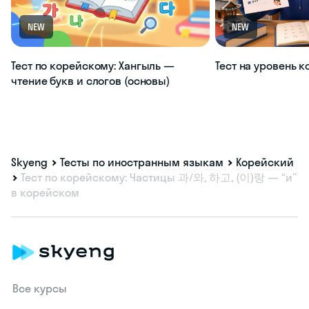
NEW
NEW
Тест по корейскому: Хангыль —
Тест на уровень 
чтение букв и слогов (основы)
Skyeng
Тесты по иностранным языкам
Корейский
Тест по корейскому: Частицы 과/와, 하고, (이)랑 — “и”
в корейском
Все курсы