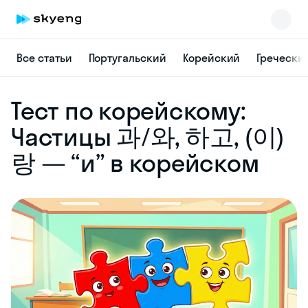
Все статьи
Португальский
Корейский
Гречески
Skyeng Chat
Тест по корейскому:
online
Частицы 과/와, 하고, (이)
랑 — “и” в корейском