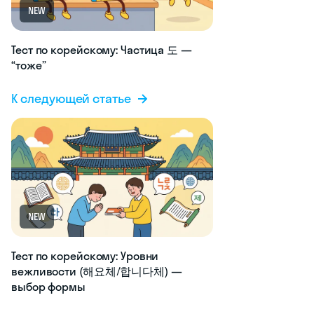
NEW
Тест по корейскому: Частица 도 —
“тоже”
К следующей статье
NEW
Тест по корейскому: Уровни
вежливости (해요체/합니다체) —
выбор формы