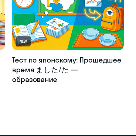
NEW
Тест по японскому: Прошедшее
время ました/た —
образование