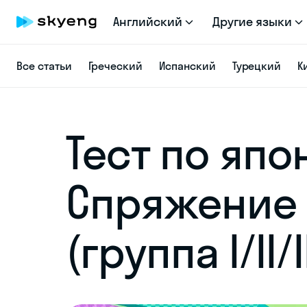
Английский
Другие языки
Все статьи
Греческий
Испанский
Турецкий
К
Тест по япо
Спряжение 
(группа I/II