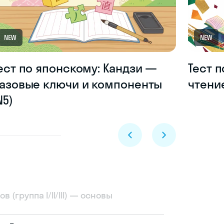
NEW
NEW
ест по японскому: Кандзи —
Тест 
азовые ключи и компоненты
чтени
N5)
 (группа I/II/III) — основы
Skyeng Chat
online