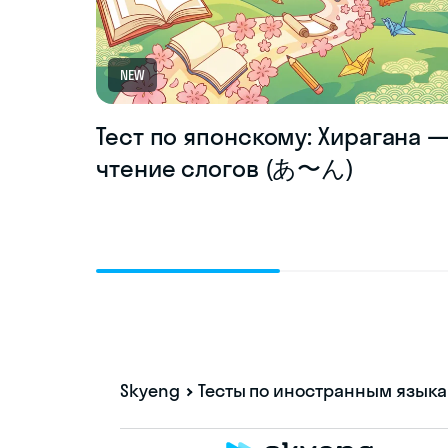
NEW
Тест по японскому: Хирагана 
чтение слогов (あ〜ん)
Skyeng
Тесты по иностранным язык