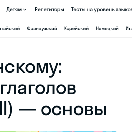
Детям
Репетиторы
Тесты на уровень языко
итайский
Французский
Корейский
Немецкий
Ит
нскому:
глаголов
/III) — основы