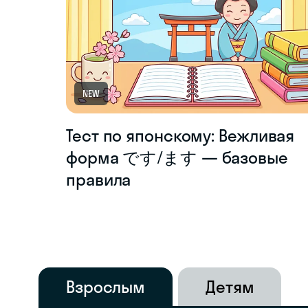
NEW
Тест по японскому: Вежливая
форма です/ます — базовые
правила
Взрослым
Детям