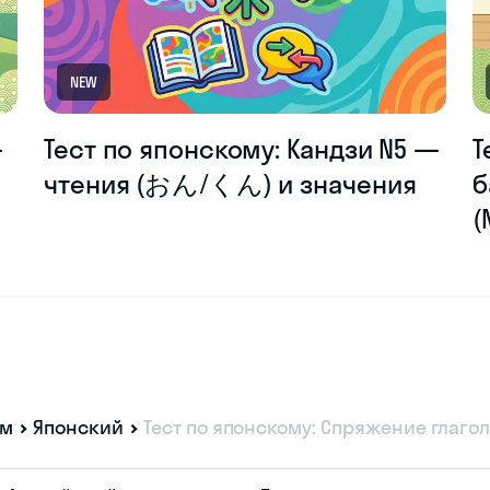
NEW
—
Тест по японскому: Кандзи N5 —
Т
чтения (おん/くん) и значения
б
(
ам
Японский
Тест по японскому: Спряжение глаголов