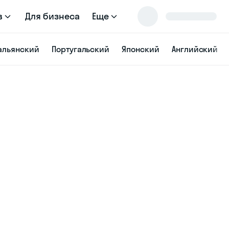
в
Для бизнеса
Еще
альянский
Португальский
Японский
Английский