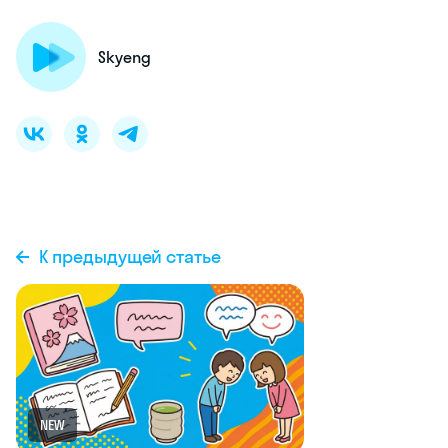
Skyeng
К предыдущей статье
NEW