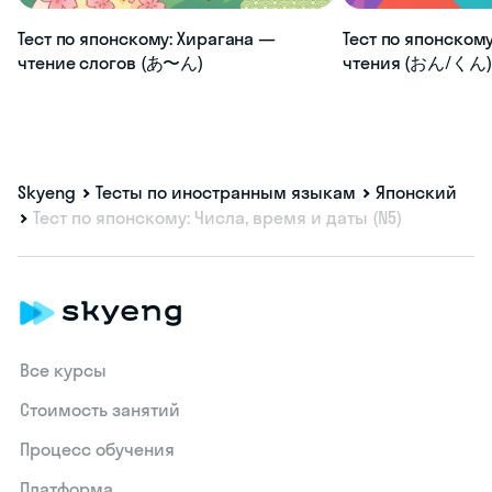
Тест по японскому: Хирагана —
Тест по японскому
чтение слогов (あ〜ん)
чтения (おん/くん) 
Skyeng
Тесты по иностранным языкам
Японский
Тест по японскому: Числа, время и даты (N5)
Все курсы
Стоимость занятий
Процесс обучения
Платформа