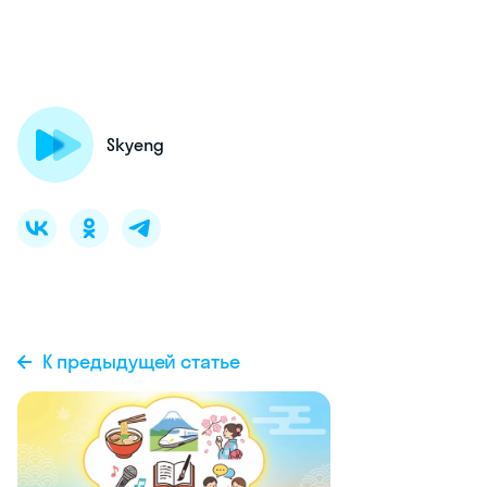
Skyeng
К предыдущей статье