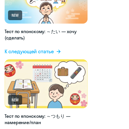
NEW
Тест по японскому: ～たい — хочу
(сделать)
К следующей статье
NEW
Тест по японскому: ～つもり —
намерение/план