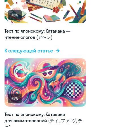
NEW
Тест по японскому: Катакана —
чтение слогов (ア〜ン)
К следующей статье
NEW
Тест по японскому: Катакана
для заимствований (ティ, ファ, ヴ, チ
ェ)