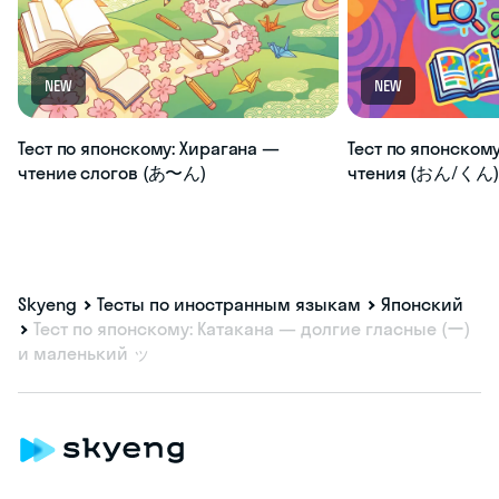
NEW
NEW
Тест по японскому: Хирагана —
Тест по японскому
чтение слогов (あ〜ん)
чтения (おん/くん) 
Skyeng
Тесты по иностранным языкам
Японский
Тест по японскому: Катакана — долгие гласные (ー)
и маленький ッ