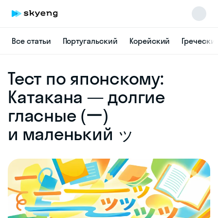
Все статьи
Португальский
Корейский
Гречески
Skyeng Chat
Тест по японскому:
online
Катакана — долгие
гласные (ー)
и маленький ッ