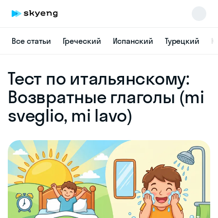
Все статьи
Греческий
Испанский
Турецкий
К
Skyeng Chat
Тест по итальянскому:
online
Возвратные глаголы (mi
sveglio, mi lavo)