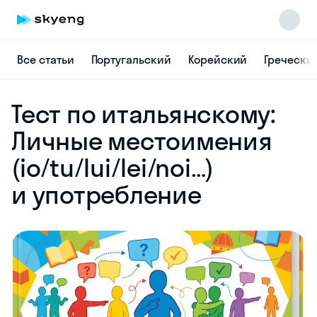
Все статьи
Португальский
Корейский
Гречески
Skyeng Chat
Тест по итальянскому:
online
Личные местоимения
(io/tu/lui/lei/noi…)
и употребление