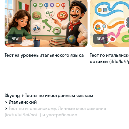
NEW
NEW
Тест на уровень итальянского языка
Тест по итальянс
артикли (il/lo/la/i/g
Skyeng
Тесты по иностранным языкам
Итальянский
Тест по итальянскому: Личные местоимения
(io/tu/lui/lei/noi…) и употребление