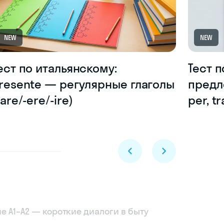
NEW
NEW
ест по итальянскому:
Тест 
resente — регулярные глаголы
предлог
-are/-ere/-ire)
per, tr
Skyeng Chat
е A1–A2 — короткие диалоги в быту
online