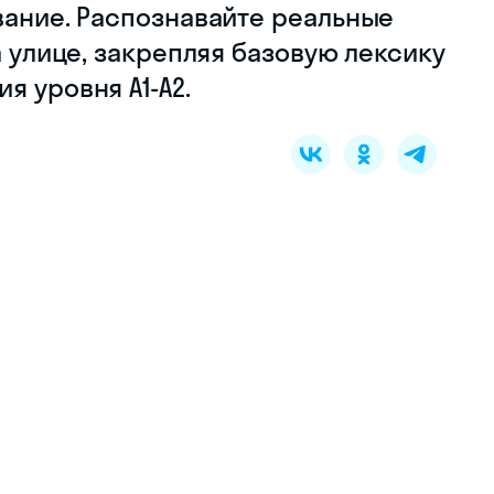
вание. Распознавайте реальные
а улице, закрепляя базовую лексику
я уровня A1‑A2.