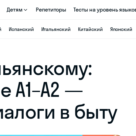
Детям
Репетиторы
Тесты на уровень языко
й
Испанский
Итальянский
Китайский
Японский
льянскому:
е A1–A2 —
иалоги в быту