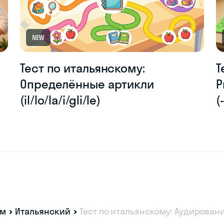
NEW
Тест по итальянскому:
Т
Определённые артикли
P
(il/lo/la/i/gli/le)
(
ам
Итальянский
Тест по итальянскому: Аудировани