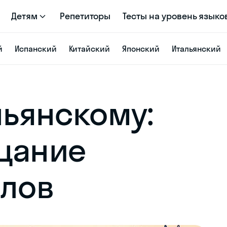
Детям
Репетиторы
Тесты на уровень языко
й
Испанский
Китайский
Японский
Итальянский
льянскому:
цание
слов