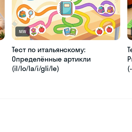
NEW
Тест по итальянскому:
Т
Определённые артикли
P
(il/lo/la/i/gli/le)
(