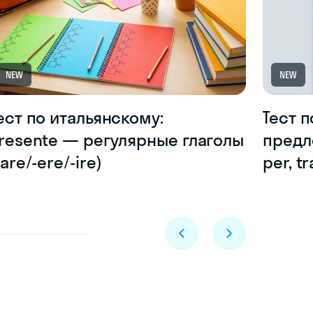
NEW
NEW
ест по итальянскому:
Тест 
resente — регулярные глаголы
предлог
-are/-ere/-ire)
per, tr
Skyeng Chat
online