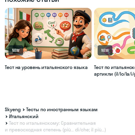
NEW
NEW
Тест на уровень итальянского языка
Тест по итальянс
артикли (il/lo/la/i/g
Skyeng
Тесты по иностранным языкам
Итальянский
Тест по итальянскому: Сравнительная
и превосходная степень (più… di/che; il più…)