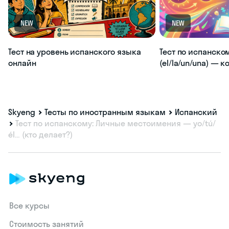
NEW
NEW
Тест на уровень испанского языка
Тест по испанско
онлайн
(el/la/un/una) — 
Skyeng
Тесты по иностранным языкам
Испанский
Тест по испанскому: Личные местоимения — yo/tú/
él… (кто делает?)
Все курсы
Стоимость занятий