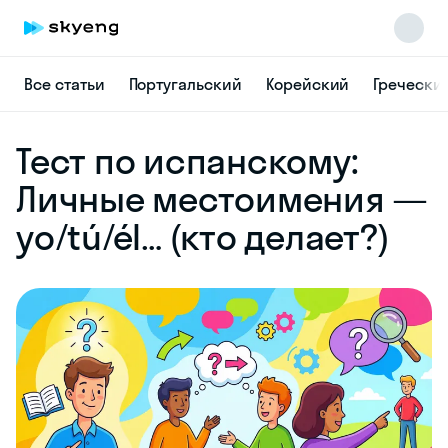
Все статьи
Португальский
Корейский
Гречески
Skyeng Chat
Тест по испанскому:
online
Личные местоимения —
yo/tú/él… (кто делает?)