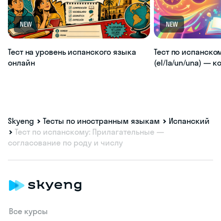
NEW
NEW
Тест на уровень испанского языка
Тест по испанско
онлайн
(el/la/un/una) — 
Skyeng
Тесты по иностранным языкам
Испанский
Тест по испанскому: Прилагательные —
согласование по роду и числу
Все курсы