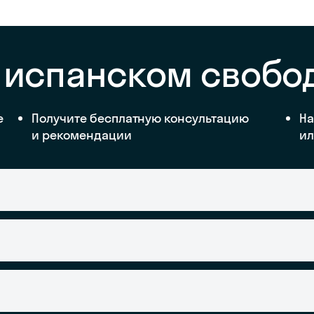
а испанском свобо
е
Получите бесплатную консультацию
На
и рекомендации
ил