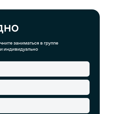
дно
чните заниматься в группе
и индивидуально