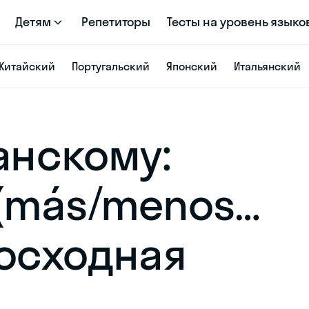
Детям
Репетиторы
Тесты на уровень языко
Китайский
Португальский
Японский
Итальянский
анскому:
(más/menos…
восходная