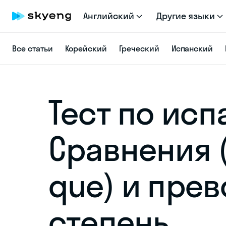
Английский
Другие языки
Все статьи
Корейский
Греческий
Испанский
Тест по исп
Сравнения 
que) и пре
степень