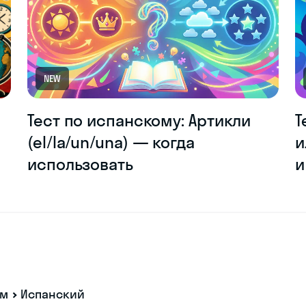
NEW
Тест по испанскому: Артикли
Т
(el/la/un/una) — когда
и
использовать
и
ам
Испанский