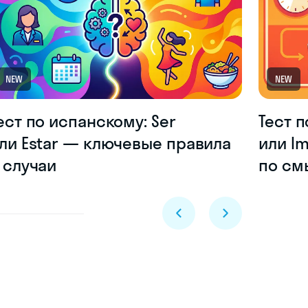
NEW
NEW
ест по испанскому: Ser
Тест п
ли Estar — ключевые правила
или I
 случаи
по см
Skyeng Chat
online