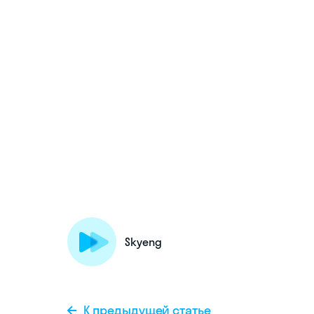
Skyeng
К предыдущей статье