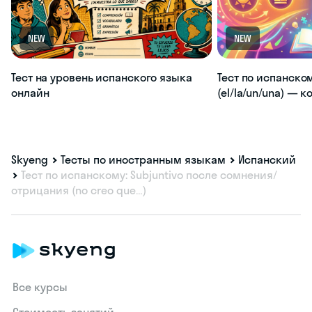
NEW
NEW
Тест на уровень испанского языка
Тест по испанско
онлайн
(el/la/un/una) — 
Skyeng
Тесты по иностранным языкам
Испанский
Тест по испанскому: Subjuntivo после сомнения/
отрицания (no creo que…)
Все курсы
Стоимость занятий