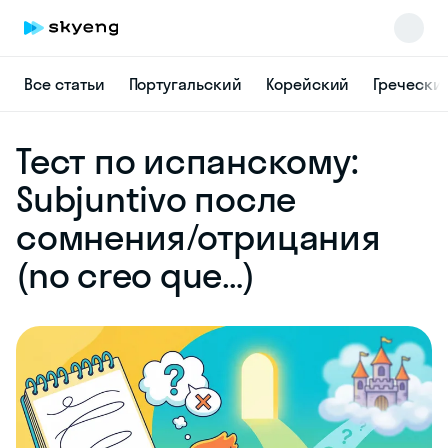
Все статьи
Португальский
Корейский
Гречески
Skyeng Chat
Тест по испанскому:
online
Subjuntivo после
сомнения/отрицания
(no creo que…)