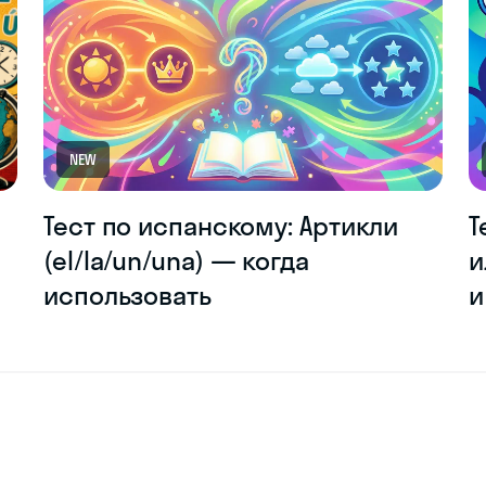
NEW
Тест по испанскому: Артикли
Т
(el/la/un/una) — когда
и
использовать
и