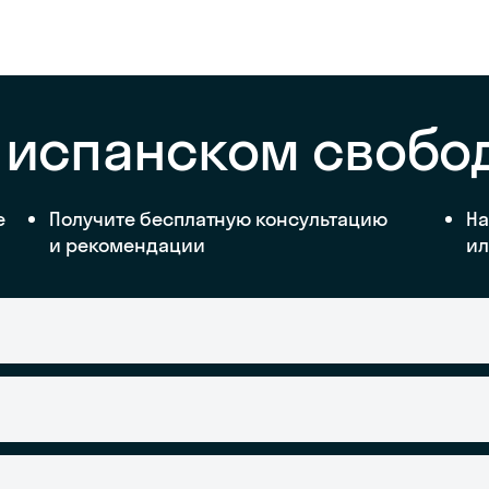
а испанском свобо
е
Получите бесплатную консультацию
На
и рекомендации
ил