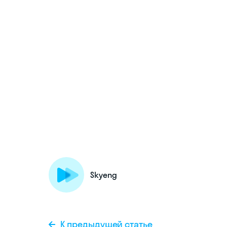
Skyeng
К предыдущей статье