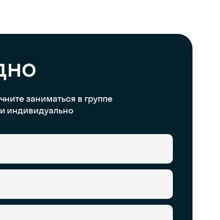
дно
чните заниматься в группе
и индивидуально