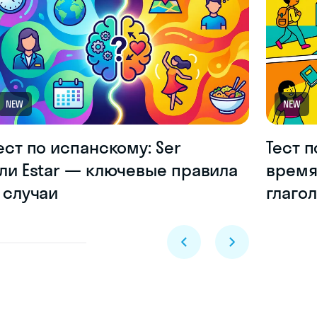
NEW
NEW
ест по испанскому: Ser
Тест 
ли Estar — ключевые правила
время
 случаи
глагол
Skyeng Chat
online