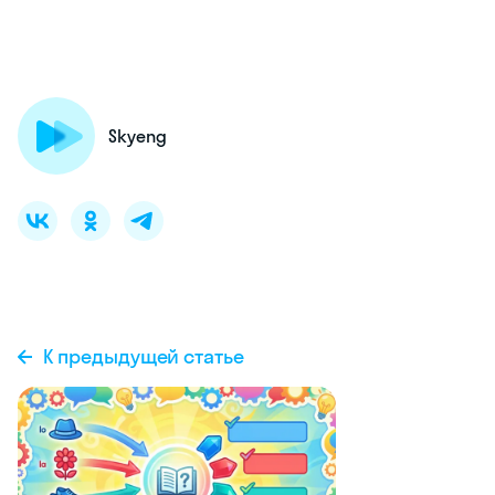
Skyeng
К предыдущей статье