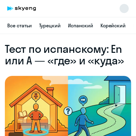
Все статьи
Турецкий
Испанский
Корейский
Н
Skyeng Chat
Тест по испанскому: En
online
или A — «где» и «куда»