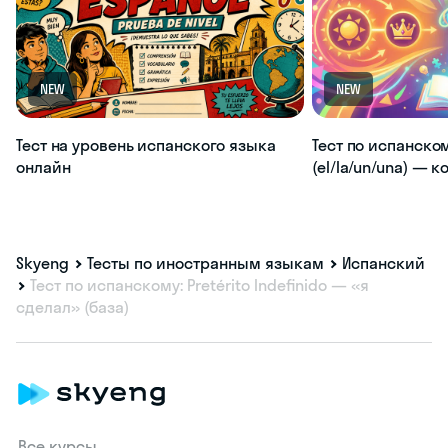
NEW
NEW
Тест на уровень испанского языка
Тест по испанско
онлайн
(el/la/un/una) — 
Skyeng
Тесты по иностранным языкам
Испанский
Тест по испанскому: Pretérito Indefinido — «я
сделал» (база)
Все курсы