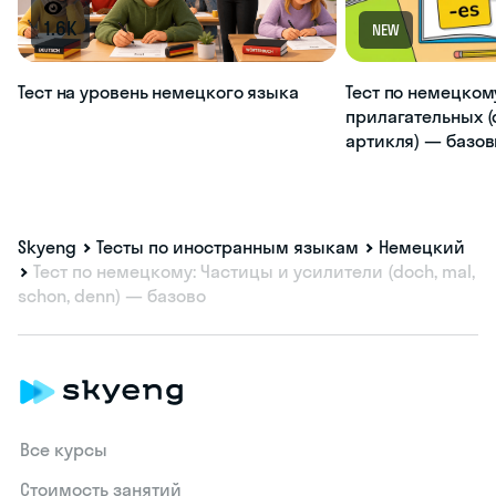
1.6K
NEW
Тест на уровень немецкого языка
Тест по немецком
прилагательных (
артикля) — базо
Skyeng
Тесты по иностранным языкам
Немецкий
Тест по немецкому: Частицы и усилители (doch, mal,
schon, denn) — базово
Все курсы
Стоимость занятий