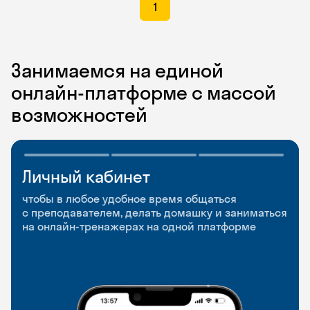
1
Занимаемся на единой
онлайн-платформе с массой
возможностей
Личный кабинет
Мобильное
Разговорные клубы
приложение
и Talks
чтобы в любое удобное время общаться
с преподавателем, делать домашку и заниматься
чтобы заниматься и изучать новые слова где
Групповые занятия для разговорной практики
на онлайн-тренажерах на одной платформе
и когда удобно
и индивидуальные встречи с преподавателями
со всего мира, чтобы общаться на английском
свободно