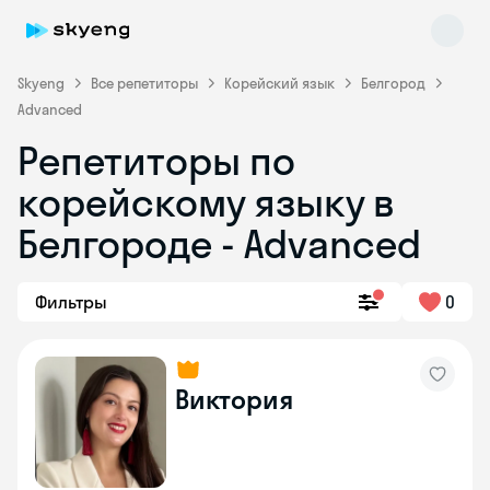
Skyeng
Все репетиторы
Корейский язык
Белгород
Advanced
Репетиторы по
Skyeng Chat
корейскому языку в
online
Белгороде - Advanced
Фильтры
0
Виктория