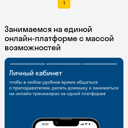
1
Занимаемся на единой
онлайн-платформе с массой
возможностей
Личный кабинет
Мобильное
Разговорные клубы
приложение
и Talks
чтобы в любое удобное время общаться
с преподавателем, делать домашку и заниматься
чтобы заниматься и изучать новые слова где
Групповые занятия для разговорной практики
на онлайн-тренажерах на одной платформе
и когда удобно
и индивидуальные встречи с преподавателями
со всего мира, чтобы общаться на английском
свободно